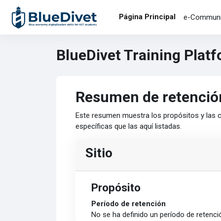
Salta al contenido principal
Página Principal
e-Communi
BlueDivet Training Plat
Resumen de retenció
Este resumen muestra los propósitos y las c
específicas que las aquí listadas.
Sitio
Propósito
Período de retención
No se ha definido un período de retenci